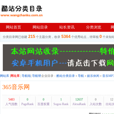
网站首页
网站目录
站长资讯
分类浏览
215
5364
0
分类目录网已创建
个主题分类，收录
个优秀站点，待审核
个未知
网站库
|
网址库
|
导航啦
|
导航呀
企业目录：
酷站分类目录
»
导航
»
娱乐休闲
»
音乐MP
365音乐网
5483
0
0
1
12637
0
12
人气指数
PageRank
百度权重
Sogou Rank
AlexaRank
入站次数
出站