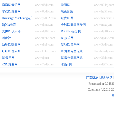
溜溜DJ音乐网
www.66dj.com
沈阳DJ
www.024dj.com
零点DJ舞曲网
www.0ddj.com
黑色音频
www.hy57.com
Discharge Machining电子DJ舞曲
www.y2002.com
喊麦DJ网
www.hanmaidj.
DjMix电音
www.djmix.cn
全球DJ舞曲同步网
www.mixdj.cn
大佛DJ俱乐部
www.dj190.com
DJOffice音乐网
www.djoffice.cn
潮音社
www.ik767.com
DJ娱乐网
www.djyule.co
劲爆DJ嗨曲网
www.dju8.com
新地DJ音乐网
www.5ydj.com
可可DJ音乐网
www.kekedj.com
DJ舞曲电音无限
bbs.chinadjba.c
DJ音乐网
www.dj.net
DJ聚合分享网站
www.36dj.com
72DJ舞曲网
www.72dj.com
水晶dj网
www.dj97.com
广告投放
|
最新收录
Processed in 0.04820
Copyright (c)2019
京