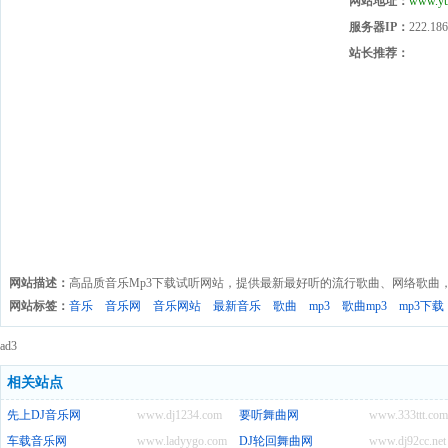
网站地址：
www.yu
服务器IP：
222.186
站长推荐：
网站描述：
高品质音乐Mp3下载试听网站，提供最新最好听的流行歌曲、网络歌曲
网站标签：
音乐
音乐网
音乐网站
最新音乐
歌曲
mp3
歌曲mp3
mp3下载
ad3
相关站点
先上DJ音乐网
www.dj1234.com
要听舞曲网
www.333ttt.com
车载音乐网
www.ladyygo.com
DJ轮回舞曲网
www.dj92cc.net