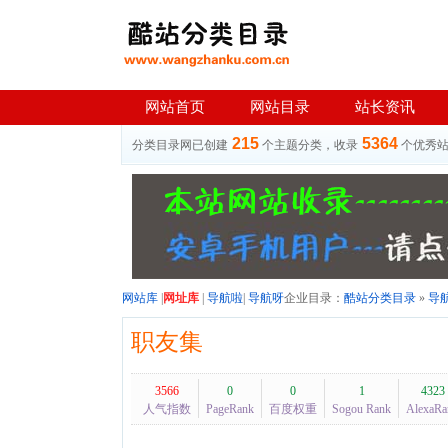
网站首页
网站目录
站长资讯
215
5364
分类目录网已创建
个主题分类，收录
个优秀
网站库
|
网址库
|
导航啦
|
导航呀
企业目录：
酷站分类目录
»
导
职友集
3566
0
0
1
4323
人气指数
PageRank
百度权重
Sogou Rank
AlexaRa