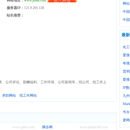
网站地址：
www.jobui.com
网站
服务器IP：
121.9.201.130
中国
站长推荐：
中国
最新
化工
爱搜
夸搜
昆明
爱搜
誉、公司评论、薪酬福利、工作环境、公司新闻等，找公司、找工作上
IP
求职网站
找工作网站
九州
Mark
号令
爱网
www.qifen.com
脚步网
www.jiaobu365.com