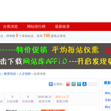
分类浏览
网站排行榜
最新收录
0
745
站点，待审核
个未知站点，发布
篇焦点资讯
航
»
教育培训
»
人才招聘
» 目录详情
最新
分享到：
网站
0
0
2016-08-31
2021-11-27
导航
nk
入站次数
出站次数
收录日期
更新日期
网址