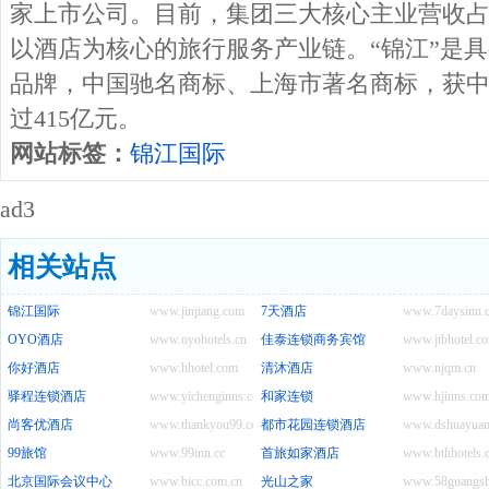
家上市公司。目前，集团三大核心主业营收占
以酒店为核心的旅行服务产业链。“锦江”是具
品牌，中国驰名商标、上海市著名商标，获
过415亿元。
网站标签：
锦江国际
ad3
相关站点
锦江国际
www.jinjiang.com
7天酒店
www.7daysinn.
OYO酒店
www.oyohotels.cn
佳泰连锁商务宾馆
www.jtbhotel.c
你好酒店
www.hhotel.com
清沐酒店
www.njqm.cn
驿程连锁酒店
www.yichenginns.com
和家连锁
www.hjinns.co
尚客优酒店
www.thankyou99.com
都市花园连锁酒店
www.dshuayuan
99旅馆
www.99inn.cc
首旅如家酒店
www.bthhotels.
北京国际会议中心
www.bicc.com.cn
光山之家
www.58guangsh