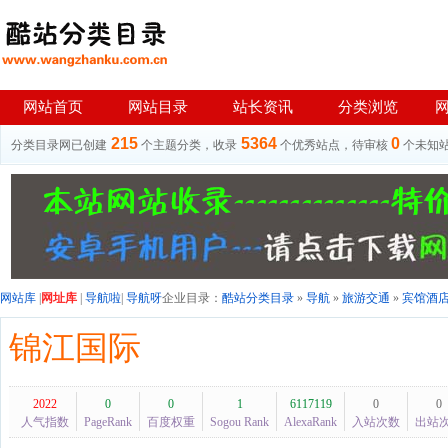
网站首页
网站目录
站长资讯
分类浏览
215
5364
0
分类目录网已创建
个主题分类，收录
个优秀站点，待审核
个未知
网站库
|
网址库
|
导航啦
|
导航呀
企业目录：
酷站分类目录
»
导航
»
旅游交通
»
宾馆酒
锦江国际
2022
0
0
1
6117119
0
0
人气指数
PageRank
百度权重
Sogou Rank
AlexaRank
入站次数
出站