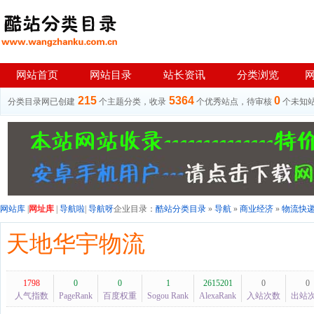
网站首页
网站目录
站长资讯
分类浏览
215
5364
0
分类目录网已创建
个主题分类，收录
个优秀站点，待审核
个未知
网站库
|
网址库
|
导航啦
|
导航呀
企业目录：
酷站分类目录
»
导航
»
商业经济
»
物流快
天地华宇物流
1798
0
0
1
2615201
0
0
人气指数
PageRank
百度权重
Sogou Rank
AlexaRank
入站次数
出站