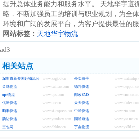
提升总体业务能力和服务水平。 天地华宇遵循\
略，不断加强员工的培训与职业规划，为全
环境和广阔的发展平台，为客户提供最佳的
网站标签：
天地华宇物流
ad3
相关站点
深圳市新资国际物流公司
www.xzgj56.cn
外卖骑手
www.waimaiqs.
菜鸟物流
www.cainiao.com
德邦快递
www.deppon.c
ups物流
www.ups.com
邮政EMS
www.ems.com.c
优速快递
www.uce.cn
天天快递
www.ttkdex.co
顺丰快递
www.sf-express.com
中通快递
www.zto.com
韵达快递
www.yundaex.com
圆通速递
www.yto.net.cn
空包网
www.dhkbw.cn
宇鑫物流
www.yx56.cn