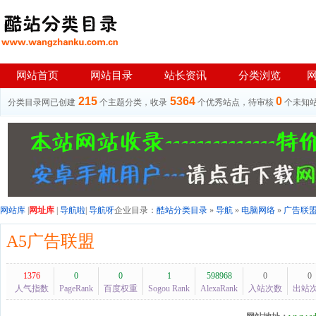
网站首页
网站目录
站长资讯
分类浏览
215
5364
0
分类目录网已创建
个主题分类，收录
个优秀站点，待审核
个未知
网站库
|
网址库
|
导航啦
|
导航呀
企业目录：
酷站分类目录
»
导航
»
电脑网络
»
广告联
A5广告联盟
1376
0
0
1
598968
0
0
人气指数
PageRank
百度权重
Sogou Rank
AlexaRank
入站次数
出站