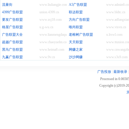
流量街
www.liuliangjie.com
A5广告联盟
www.admin6.c
4399广告联盟
union.4399.cn
联达联盟
www.bldtc.cn
要发广告联盟
www.zsj18.com
方向广告联盟
www.adfangxia
格屋广告联盟
u.g-wu.cn
唯尚联盟
www.visvn.cn
广告联盟大全
www.lianmengdaquan.com
老榕树广告联盟
u.lrswl.com
超越广告联盟
www.chaoyuelm.com
天天联盟
www.ttunion.c
黑马广告联盟
www.heima8.com
网赚之家
www.cnwangzh
九赢广告联盟
www.9v.cn
沙沙网赚
www.s3s9.com
广告投放
|
最新收录
Processed in 0.06505
Copyright (c)2019
京