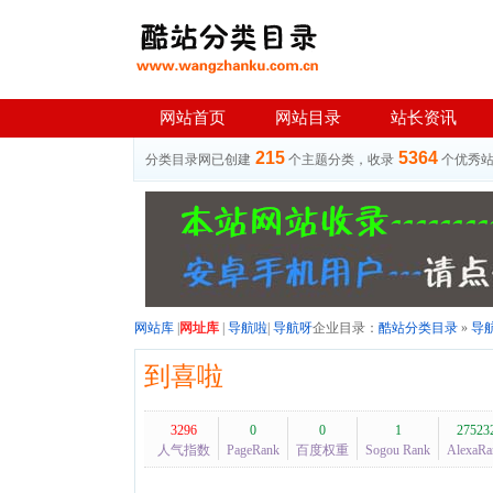
网站首页
网站目录
站长资讯
215
5364
分类目录网已创建
个主题分类，收录
个优秀
网站库
|
网址库
|
导航啦
|
导航呀
企业目录：
酷站分类目录
»
导
到喜啦
3296
0
0
1
27523
人气指数
PageRank
百度权重
Sogou Rank
AlexaRa