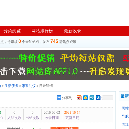
分类浏览
网站排行榜
最新收录
0
745
站点，待审核
个未知站点，发布
篇焦点资讯
航
»
生活服务
»
家政礼仪
» 目录详情
最新
分享到：
网站
2
0
0
2016-09-03
2021-10-14
导航
nk
入站次数
出站次数
收录日期
更新日期
网址