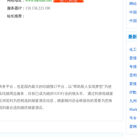
网站地址：
www.daoxila.com
网站
服务器IP：
150.158.223.196
中国
站长推荐：
中国
最新
化工
爱搜
夸搜
昆明
爱搜
商务平台，也是国内最大的结婚预订平台，以“帮助新人实现梦想”为使
IP
及结婚周边服务，目前已成为婚庆O2O行业的领头羊。 通过到喜啦婚宴
松浏览到为您精选的婚宴酒店信息，婚宴顾问还会根据你的需要为您推
九州
找到最合适的婚庆婚宴酒店。
Mark
号令
爱网