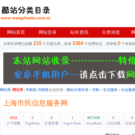
网站首页
网站目录
站长资讯
分类浏览
215
5364
0
分类目录网已创建
个主题分类，收录
个优秀站点，待审核
个未知
网站库
|
网址库
|
导航啦
|
导航呀
企业目录：
酷站分类目录
»
导航
»
生活服务
»
社会服
上海市民信息服务网
4918
0
0
1
6673188
0
0
人气指数
PageRank
百度权重
Sogou Rank
AlexaRank
入站次数
出站