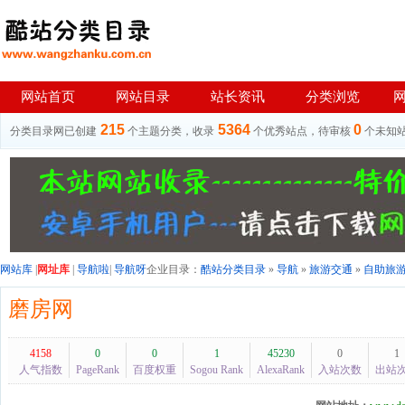
网站首页
网站目录
站长资讯
分类浏览
215
5364
0
分类目录网已创建
个主题分类，收录
个优秀站点，待审核
个未知
网站库
|
网址库
|
导航啦
|
导航呀
企业目录：
酷站分类目录
»
导航
»
旅游交通
»
自助旅
磨房网
4158
0
0
1
45230
0
1
人气指数
PageRank
百度权重
Sogou Rank
AlexaRank
入站次数
出站