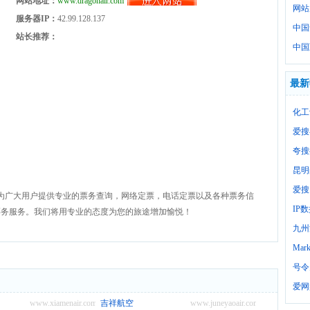
网站地址：
www.dragonair.com
网站
服务器IP：
42.99.128.137
中国
站长推荐：
中国
最新
化工
爱搜
夸搜
昆明
爱搜
为广大用户提供专业的票务查询，网络定票，电话定票以及各种票务信
IP
票务服务。我们将用专业的态度为您的旅途增加愉悦！
九州
Mark
号令
爱网
www.xiamenair.com
吉祥航空
www.juneyaoair.com