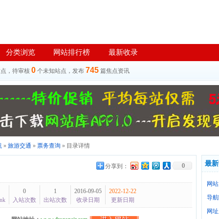
分类浏览
网站排行榜
最新收录
0
745
站点，待审核
个未知站点，发布
篇焦点资讯
航
»
旅游交通
»
票务查询
» 目录详情
最新
0
分享到：
网站
0
1
2016-09-05
2022-12-22
导航
nk
入站次数
出站次数
收录日期
更新日期
网址