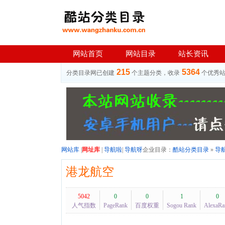
网站首页
网站目录
站长资讯
215
5364
分类目录网已创建
个主题分类，收录
个优秀
网站库
|
网址库
|
导航啦
|
导航呀
企业目录：
酷站分类目录
»
导
港龙航空
5042
0
0
1
0
人气指数
PageRank
百度权重
Sogou Rank
AlexaRa