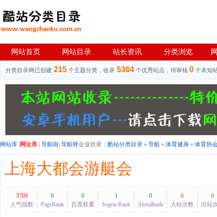
网站首页
网站目录
站长资讯
分类浏览
215
5364
0
分类目录网已创建
个主题分类，收录
个优秀站点，待审核
个未知
网站库
|
网址库
|
导航啦
|
导航呀
企业目录：
酷站分类目录
»
导航
»
体育健身
»
体育协
上海大都会游艇会
3769
0
0
1
0
0
0
人气指数
PageRank
百度权重
Sogou Rank
AlexaRank
入站次数
出站