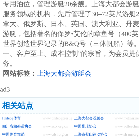
专用泊位，管理游艇20余艘。上海大都会游
服务领域的机构，先后管理了30–72英尺游艇
拿大、俄罗斯、日本、英国、澳大利亚、丹
游艇，包括著名的保罗•艾伦的章鱼号（400
世界创造世界记录的B&Q号（三体帆船）等
一、客户至上、成本控制”的宗旨，为会员提
务。
网站标签：
上海大都会游艇会
ad3
相关站点
Philéog体育
www.phileogprestige.com
上海大都会游艇会
www.metmarine
四川省跆拳道协会
www.sctx.org.cn
中国排球协会
www.volleychin
中国体育舞蹈
www.cdsf.org.cn
上海市登山运动协会
www.sh-ma.org