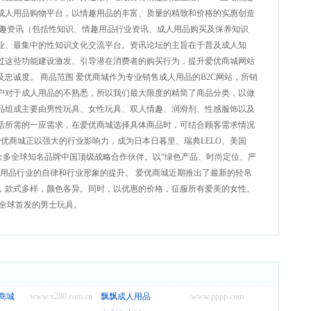
成人用品购物平台，以情趣用品的丰富、质量的精致和价格的实惠创造
情趣资讯（包括性知识、情趣用品行业资讯、成人用品购买及保养知识
业、最集中的性知识文化交流平台。资讯论坛的主旨在于普及成人知
过这些功能建设激发、引导潜在消费者的购买行为，提升爱优商城网站
忠诚度。 商品范围 爱优商城作为专业销售成人用品的B2C网站，所销
户对于成人用品的不熟悉，所以我们最大限度的精简了商品分类，以做
品组成主要由男性玩具、女性玩具、双人情趣、润滑剂、性感服饰以及
活所需的一应需求，在爱优商城选择具体商品时，可结合顾客需求情况
爱优商城正以强大的行业影响力，成为日本日暮里、瑞典LELO、美国
等众多全球知名品牌中国顶级战略合作伙伴。以“绿色产品、时尚定位、严
用品行业的自律和行业形象的提升。 爱优商城近期推出了最新的轻帛
，款式多样，颜色各异。同时，以优惠的价格，征服所有爱美的女性。
来全球首发的男士玩具。
商城
www.x280.com.cn
飘飘成人用品
www.pppp.com