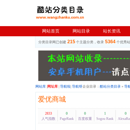
网站首页
网站目录
站长资讯
215
5364
分类目录网已创建
个主题分类，收录
个优秀
网站库
|
网址库
|
导航啦
|
导航呀
企业目录：
酷站分类目录
»
导
爱优商城
2833
0
0
1
0
人气指数
PageRank
百度权重
Sogou Rank
AlexaRa