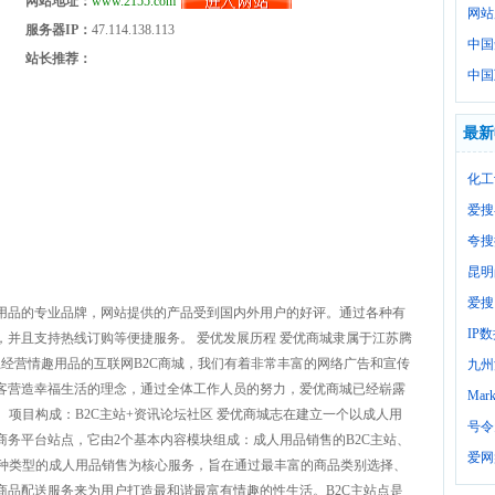
网站地址：
www.2155.com
网站
服务器IP：
47.114.138.113
中国
站长推荐：
中国
最新
化工
爱搜
夸搜
昆明
爱搜
用品的专业品牌，网站提供的产品受到国内外用户的好评。通过各种有
IP
并且支持热线订购等便捷服务。 爱优发展历程 爱优商城隶属于江苏腾
上经营情趣用品的互联网B2C商城，我们有着非常丰富的网络广告和宣传
九州
客营造幸福生活的理念，通过全体工作人员的努力，爱优商城已经崭露
Mark
 项目构成：B2C主站+资讯论坛社区 爱优商城志在建立一个以成人用
号令
务平台站点，它由2个基本内容模块组成：成人用品销售的B2C主站、
爱网
各种类型的成人用品销售为核心服务，旨在通过最丰富的商品类别选择、
商品配送服务来为用户打造最和谐最富有情趣的性生活。B2C主站点是