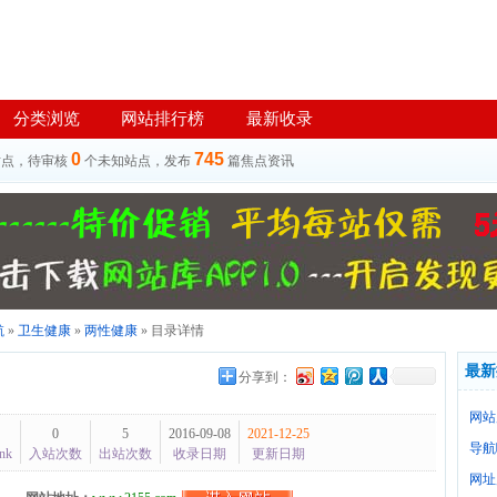
分类浏览
网站排行榜
最新收录
0
745
站点，待审核
个未知站点，发布
篇焦点资讯
航
»
卫生健康
»
两性健康
» 目录详情
最新
分享到：
网站
0
5
2016-09-08
2021-12-25
导航
nk
入站次数
出站次数
收录日期
更新日期
网址