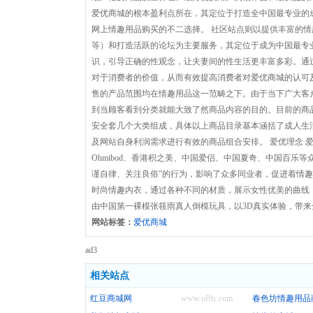
爱优商城的根本盈利点所在，其定位于打造全中国最专业的
网上情趣用品购买的不二选择。 社区站点则以提供丰富的
等）和打造活跃的论坛为主要服务，其定位于成为中国最专
识，引导正确的性观念，让夫妻间的性生活更丰富多彩。通
对于消费者的价值，从而有效提高消费者对爱优商城的认可及
售的产品范围均在情趣用品这一范畴之下。由于当下广大客
到当顾客看到分类就能大致了然商品内容的目的。目前的商
安全套几个大类组成，具体以上商品目录基本涵括了成人生
及网站自身利润需求进行有效的商品组合安排。 爱优理念 
Ohmibod、香港积之美、中国爱侣、中国夏奇、中国百乐
谨自律、关注良俗”的行为，影响了众多同业者，促进着情趣
时尚情趣内衣，通过各种不同的材质，展示女性优美的曲线
由中国第一裸模张筱雨真人倒模玩具，以3D真实体验，带
网站标签：
爱优商城
ad3
相关站点
红豆商城网
www.offtc.com
春色坊情趣用品