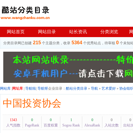
网站首页
网站目录
站长资讯
分类浏览
215
5364
0
分类目录网已创建
个主题分类，收录
个优秀站点，待审核
个未知
网站库
|
网址库
|
导航啦
|
导航呀
企业目录：
酷站分类目录
»
导航
»
艺术爱好
»
协会组
中国投资协会
1343
0
0
1
0
0
0
人气指数
PageRank
百度权重
Sogou Rank
AlexaRank
入站次数
出站