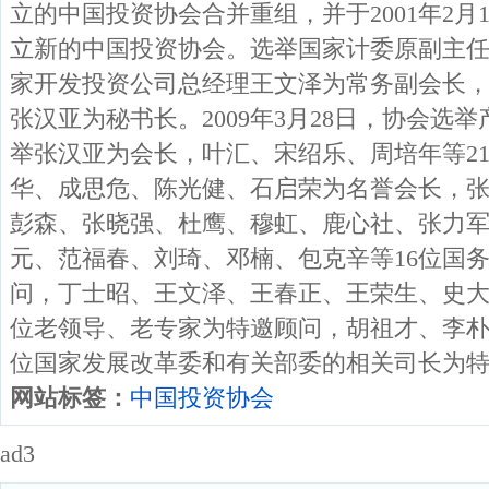
立的中国投资协会合并重组，并于2001年2月
立新的中国投资协会。选举国家计委原副主
家开发投资公司总经理王文泽为常务副会长
张汉亚为秘书长。2009年3月28日，协会选
举张汉亚为会长，叶汇、宋绍乐、周培年等2
华、成思危、陈光健、石启荣为名誉会长，
彭森、张晓强、杜鹰、穆虹、鹿心社、张力
元、范福春、刘琦、邓楠、包克辛等16位国
问，丁士昭、王文泽、王春正、王荣生、史大
位老领导、老专家为特邀顾问，胡祖才、李朴
位国家发展改革委和有关部委的相关司长为
网站标签：
中国投资协会
ad3