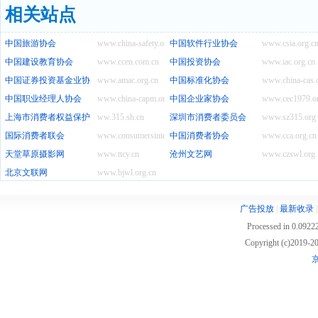
相关站点
中国旅游协会
www.china-safety.org.cn
中国软件行业协会
www.csia.org.c
中国建设教育协会
www.ccen.com.cn
中国投资协会
www.iac.org.cn
中国证券投资基金业协会
www.amac.org.cn
中国标准化协会
www.china-cas.
中国职业经理人协会
www.china-capm.org.cn
中国企业家协会
www.cec1979.or
上海市消费者权益保护委员会
ww.315.sh.cn
深圳市消费者委员会
www.sz315.org
国际消费者联会
www.consumersinternational.org
中国消费者协会
www.cca.org.cn
天堂草原摄影网
www.ttcy.cn
沧州文艺网
www.czswl.org
北京文联网
www.bjwl.org.cn
广告投放
|
最新收录
Processed in 0.09222
Copyright (c)2019
京