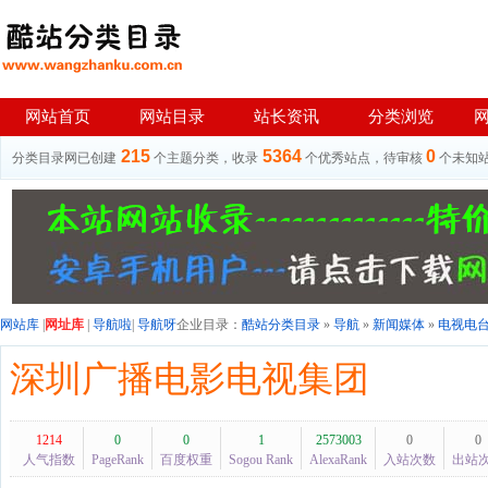
网站首页
网站目录
站长资讯
分类浏览
215
5364
0
分类目录网已创建
个主题分类，收录
个优秀站点，待审核
个未知
网站库
|
网址库
|
导航啦
|
导航呀
企业目录：
酷站分类目录
»
导航
»
新闻媒体
»
电视电
深圳广播电影电视集团
1214
0
0
1
2573003
0
0
人气指数
PageRank
百度权重
Sogou Rank
AlexaRank
入站次数
出站