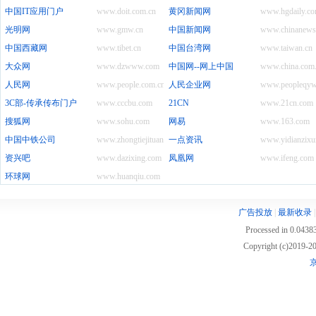
中国IT应用门户
www.doit.com.cn
黄冈新闻网
www.hgdaily.co
光明网
www.gmw.cn
中国新闻网
www.chinanews
中国西藏网
www.tibet.cn
中国台湾网
www.taiwan.cn
大众网
www.dzwww.com
中国网--网上中国
www.china.com
人民网
www.people.com.cn
人民企业网
www.peopleqyw
3C部-传承传布门户
www.cccbu.com
21CN
www.21cn.com
搜狐网
www.sohu.com
网易
www.163.com
中国中铁公司
www.zhongtiejituan.net
一点资讯
www.yidianzixu
资兴吧
www.dazixing.com
凤凰网
www.ifeng.com
环球网
www.huanqiu.com
广告投放
|
最新收录
Processed in 0.04383
Copyright (c)2019
京