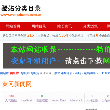
网站首页
网站目录
站长资讯
分类浏览
215
5364
0
分类目录网已创建
个主题分类，收录
个优秀站点，待审核
个未知
网站库
|
网址库
|
导航啦
|
导航呀
企业目录：
酷站分类目录
»
导航
»
电脑网络
»
门户网
黄冈新闻网
1986
0
0
1
0
0
0
人气指数
PageRank
百度权重
Sogou Rank
AlexaRank
入站次数
出站