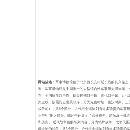
网站描述：
军事博物馆位于北京西长安街延长线的复兴路上，
米。军事博物馆是中国惟一的大型综合性军事历史博物馆，全
馆、全国解放战争馆、抗美援朝战争馆、古代战争馆、近代
为主线，按照历史发展顺序，分为先秦时期、秦汉时期、三
战争前），共6个部分。古代战争馆陈列有许多珍贵的军事历
正辛卯”铜火铳等。陈列中还展示了部分模型、蜡像及一批
和历史。 近代战争馆的陈列内容，分为鸦片战争、太平天
阀统治的战争，共5个部分。近代战争馆陈列有许多珍贵的