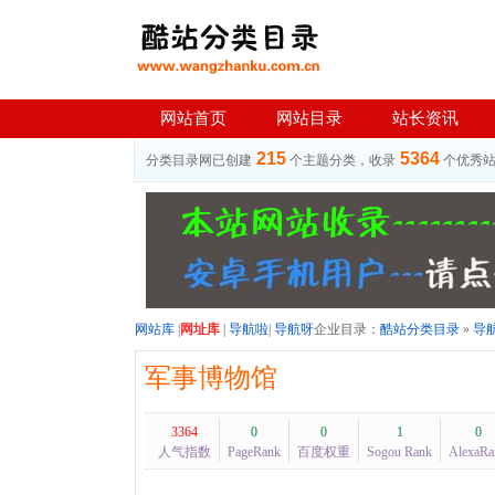
网站首页
网站目录
站长资讯
215
5364
分类目录网已创建
个主题分类，收录
个优秀
网站库
|
网址库
|
导航啦
|
导航呀
企业目录：
酷站分类目录
»
导
军事博物馆
3364
0
0
1
0
人气指数
PageRank
百度权重
Sogou Rank
AlexaRa