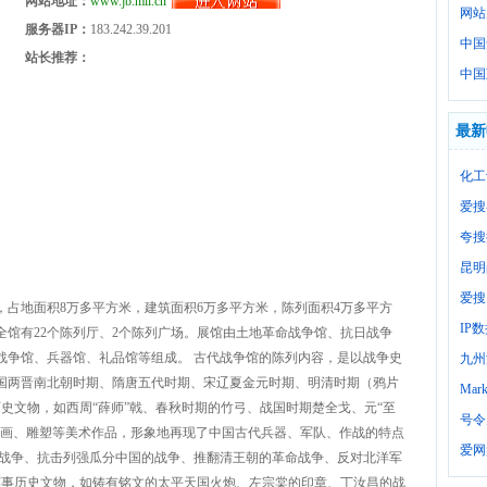
网站地址：
www.jb.mil.cn
网站
服务器IP：
183.242.39.201
中国
站长推荐：
中国
最新
化工
爱搜
夸搜
昆明
爱搜
占地面积8万多平方米，建筑面积6万多平方米，陈列面积4万多平方
IP
馆有22个陈列厅、2个陈列广场。展馆由土地革命战争馆、抗日战争
战争馆、兵器馆、礼品馆等组成。 古代战争馆的陈列内容，是以战争史
九州
国两晋南北朝时期、隋唐五代时期、宋辽夏金元时期、明清时期（鸦片
Mark
史文物，如西周“薛师”戟、春秋时期的竹弓、战国时期楚全戈、元“至
号令
绘画、雕塑等美术作品，形象地再现了中国古代兵器、军队、作战的特点
爱网
国战争、抗击列强瓜分中国的战争、推翻清王朝的革命战争、反对北洋军
军事历史文物，如铸有铭文的太平天国火炮、左宗棠的印章、丁汝昌的战