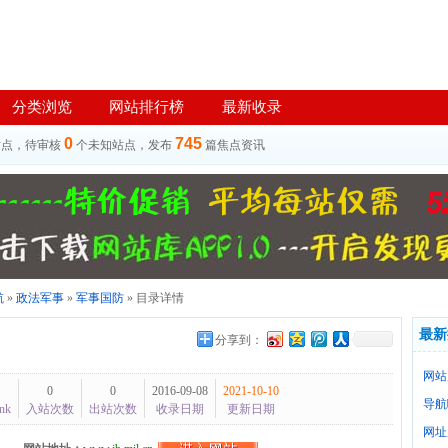
分类浏览
网站排行榜
最新收录
0
745
站点，待审核
个未知站点，发布
篇焦点资讯
航
»
政法军事
»
军事国防
» 目录详情
最新
分享到：
网站
0
0
2016-09-08
2021-10-10
导航
nk
入站次数
出站次数
收录日期
更新日期
网址