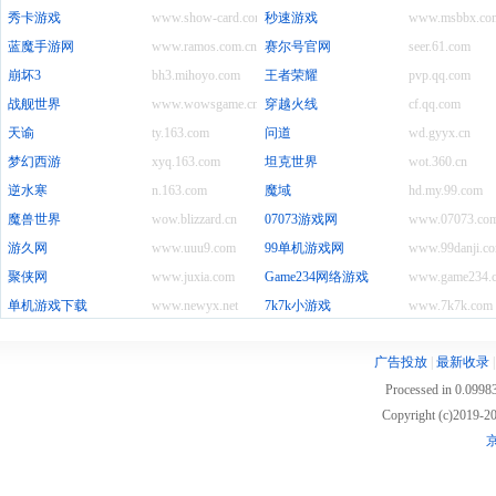
秀卡游戏
www.show-card.com
秒速游戏
www.msbbx.co
蓝魔手游网
www.ramos.com.cn
赛尔号官网
seer.61.com
崩坏3
bh3.mihoyo.com
王者荣耀
pvp.qq.com
战舰世界
www.wowsgame.cn
穿越火线
cf.qq.com
天谕
ty.163.com
问道
wd.gyyx.cn
梦幻西游
xyq.163.com
坦克世界
wot.360.cn
逆水寒
n.163.com
魔域
hd.my.99.com
魔兽世界
wow.blizzard.cn
07073游戏网
www.07073.co
游久网
www.uuu9.com
99单机游戏网
www.99danji.c
聚侠网
www.juxia.com
Game234网络游戏
www.game234.
单机游戏下载
www.newyx.net
7k7k小游戏
www.7k7k.com
广告投放
|
最新收录
Processed in 0.09983
Copyright (c)2019
京