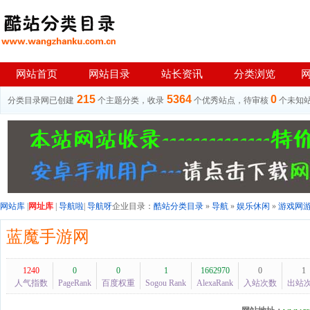
网站首页
网站目录
站长资讯
分类浏览
215
5364
0
分类目录网已创建
个主题分类，收录
个优秀站点，待审核
个未知
网站库
|
网址库
|
导航啦
|
导航呀
企业目录：
酷站分类目录
»
导航
»
娱乐休闲
»
游戏网
蓝魔手游网
1240
0
0
1
1662970
0
1
人气指数
PageRank
百度权重
Sogou Rank
AlexaRank
入站次数
出站