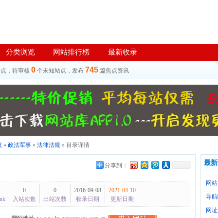
分类浏览
网站排行榜
最新收录
0
745
站点，待审核
个未知站点，发布
篇焦点资讯
航
»
政法军事
»
法律法规
» 目录详情
最新
分享到：
网站
0
0
2016-09-08
2021-04-10
导航
nk
入站次数
出站次数
收录日期
更新日期
网址