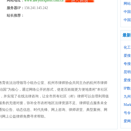
网站地址：
www.lawyerexpress.com.cn
网站
服务器IP：
156.241.145.242
中国
站长推荐：
中国
最新
化工
爱搜
夸搜
昆明
爱搜
教育依法治理领导小组办公室、杭州市律师协会共同主办的杭州市律师
IP
法治国”为核心，通过网络公开的形式，使老百姓能更方便地查村“本社区
助，并实现了在线法律咨询，让全市所有社区（村）律师可以合理利用值
九州
服务的无缝对接，弥补全市农村地区法律资源不足、律师驻点服务未全
Mark
通知公告、动态信息、时代先锋、网上咨询、律师讲堂、典型案例、网
号令
到网上公益律师免费寻求帮助。
爱网