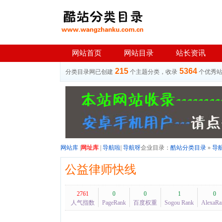
网站首页
网站目录
站长资讯
215
5364
分类目录网已创建
个主题分类，收录
个优秀
网站库
|
网址库
|
导航啦
|
导航呀
企业目录：
酷站分类目录
»
导
公益律师快线
2761
0
0
1
0
人气指数
PageRank
百度权重
Sogou Rank
AlexaRa