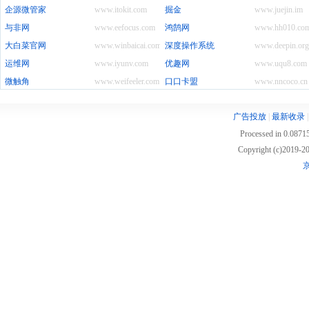
企源微管家
www.itokit.com
掘金
www.juejin.im
与非网
www.eefocus.com
鸿鹄网
www.hh010.co
大白菜官网
www.winbaicai.com
深度操作系统
www.deepin.org
运维网
www.iyunv.com
优趣网
www.uqu8.com
微触角
www.weifeeler.com
口口卡盟
www.nncoco.cn
广告投放
|
最新收录
Processed in 0.08715
Copyright (c)2019
京