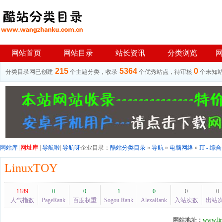
网站首页
网站目录
站长资讯
分类浏览
215
5364
0
分类目录网已创建
个主题分类，收录
个优秀站点，待审核
个未知
网站库
|
网址库
|
导航啦
|
导航呀
企业目录：
酷站分类目录
»
导航
»
电脑网络
»
IT - 综合
LinuxTOY
1189
0
0
1
0
0
0
人气指数
PageRank
百度权重
Sogou Rank
AlexaRank
入站次数
出站
网站地址：
www.lin