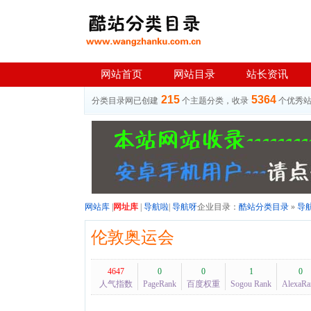
网站首页
网站目录
站长资讯
215
5364
分类目录网已创建
个主题分类，收录
个优秀
网站库
|
网址库
|
导航啦
|
导航呀
企业目录：
酷站分类目录
»
导
伦敦奥运会
4647
0
0
1
0
人气指数
PageRank
百度权重
Sogou Rank
AlexaRa