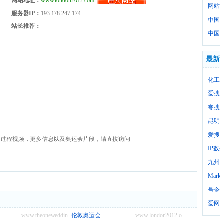
网站地址：
www.london2012.com
网站
服务器IP：
193.178.247.174
中国
站长推荐：
中国
最新
化工
爱搜
夸搜
昆明
爱搜
比赛过程视频，更多信息以及奥运会片段，请直接访问
IP
九州
Mark
号令
爱网
www.theonewedding.cn
伦敦奥运会
www.london2012.com