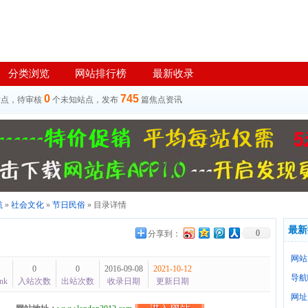
分类浏览
网站排行榜
最新收录
0
745
站点，待审核
个未知站点，发布
篇焦点资讯
航
»
社会文化
»
节日民俗
» 目录详情
最新
0
分享到：
网站
0
0
2016-09-08
2021-10-12
导航
nk
入站次数
出站次数
收录日期
更新日期
网址