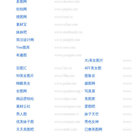
多图网
www.duotoo.com
街拍网
www.jiepaiw.net
搜图网
www.sotu.cc
素材宝
www.scbao.com
妹妹吧
www.mm8mm8.com
简洁设计网
www.jianjie8.com
Veer图库
www.veer.com
有趣图
www.youqutu.com
3G美女图片
www.3
百图汇
www.5tu.cn
46Y美女图
www.
90美女图片
www.90tu.net
图集谷
www.t
蝴蝶美女
www.pulasi.net
摄图网
www.6
全图网
www.quantuwang.cc
写真屋
www.x
精品壁纸站
www.zdqx.com
美图窝
www.m
素材公社
www.tooopen.com
爱图吧
www.i
男人图
www.nanrentu.cc
妹子天空
www.g
优美妹子图
www.youmzi.com
秀色女神
www.x
天天美图吧
www.ttmtb.com
已撸美图网
www.y