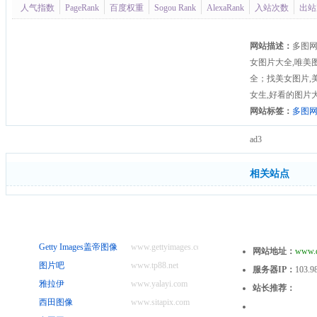
人气指数
PageRank
百度权重
Sogou Rank
AlexaRank
入站次数
出站
网站描述：
多图网
女图片大全,唯美
全；找美女图片,
女生,好看的图片
网站标签：
多图
ad3
相关站点
Getty Images盖帝图像
www.gettyimages.com
网站地址：
www.d
图片吧
www.tp88.net
服务器IP：
103.9
雅拉伊
www.yalayi.com
站长推荐：
西田图像
www.sitapix.com