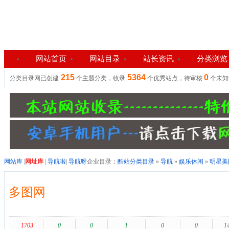
网站首页
网站目录
站长资讯
分类浏览
215
5364
0
分类目录网已创建
个主题分类，收录
个优秀站点，待审核
个未
网站库
|
网址库
|
导航啦
|
导航呀
企业目录：
酷站分类目录
»
导航
»
娱乐休闲
»
明星美
多图网
1703
0
0
1
0
0
1