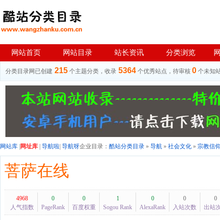
网站首页
网站目录
站长资讯
分类浏览
215
5364
0
分类目录网已创建
个主题分类，收录
个优秀站点，待审核
个未知
网站库
|
网址库
|
导航啦
|
导航呀
企业目录：
酷站分类目录
»
导航
»
社会文化
»
宗教信
菩萨在线
4968
0
0
1
0
0
0
人气指数
PageRank
百度权重
Sogou Rank
AlexaRank
入站次数
出站