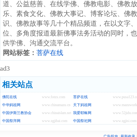
道、公益慈善、在线学佛、佛教电影、佛教
乐、素食文化、佛教大事记、博客论坛、佛
识、佛教故事等几十个精品频道，在以文字
位、多角度报道最新佛事法务活动的同时，
供学佛、沟通交流平台。
网站标签：
菩萨在线
ad3
相关站点
佛陀在线
www.fotzx.com
菩萨在线
www.pusa123.
中华妈祖网
www.chinamazu.cn
天下妈祖网
www.mazuworl
中国伊斯兰教协会
www.chinaislam.net.cn
我爱耶稣网
www.52jidu.co
中国祭拜网
www.zgjibai.com
中国祭祀网
www.zgjisi.com
广告投放
|
最新收录