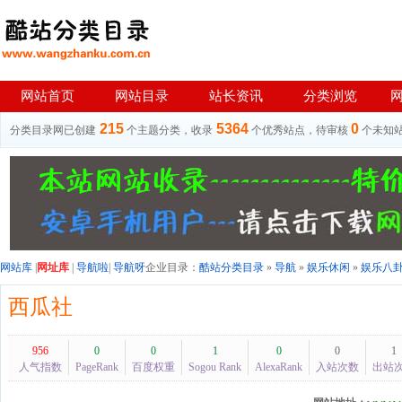
网站首页
网站目录
站长资讯
分类浏览
215
5364
0
分类目录网已创建
个主题分类，收录
个优秀站点，待审核
个未知
网站库
|
网址库
|
导航啦
|
导航呀
企业目录：
酷站分类目录
»
导航
»
娱乐休闲
»
娱乐八
西瓜社
956
0
0
1
0
0
1
人气指数
PageRank
百度权重
Sogou Rank
AlexaRank
入站次数
出站