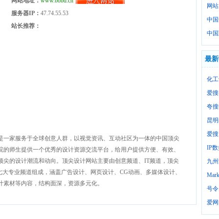
网站地址：
www.bobd.cn
网站
服务器IP：
47.74.55.53
中国
站长推荐：
中国
最新
化工
爱搜
夸搜
昆明
爱搜
是一家服务于全球创意人群，以视觉资讯、互动社区为一体的中国顶尖
IP
院的师生提供一个优秀的设计资源交流平台，给用户提供方便、有效、
顶尖的设计潮流和动向。顶尖设计网站主要由创意频道、IT频道，顶尖
九州
论坛七大专业频道组成，涵盖广告设计、网页设计、CG动画、多媒体设计、
Mark
计素材等内容，结构面深，资源多元化。
号令
爱网