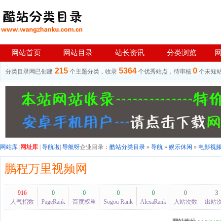
网站首页
网站目录
站长资讯
分类浏览
215
5364
0
分类目录网已创建
个主题分类，收录
个优秀站点，待审核
个未知
网站库
|
网址库
|
导航啦
|
导航呀
企业目录：
酷站分类目录
»
导航
»
娱乐休闲
»
电影视
鹏程万里视频网
916
0
0
0
0
0
3
人气指数
PageRank
百度权重
Sogou Rank
AlexaRank
入站次数
出站