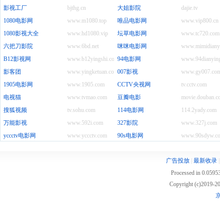
影视工厂
bjthg.cn
大姐影院
dajie.tv
1080电影网
www.m1080.top
唯品电影网
www.vip800.cn
1080影视大全
www.hd1080.vip
坛草电影网
www.tc720.com
六把刀影院
www.6bd.net
咪咪电影网
www.mimidiany
B12影视网
www.b12yingshi.com
94电影网
www.94dianyin
影客团
www.yingketuan.com
007影视
www.gy007.co
1905电影网
www.1905.com
CCTV央视网
tv.cctv.com
电视猫
www.tvmao.com
豆瓣电影
movie.douban.c
搜狐视频
tv.sohu.com
114电影网
114.2yady.com
万能影视
www.592i.com
327影院
www.327j.com
yccctv电影网
www.yccctv.com
90s电影网
www.90sdyw.c
广告投放
|
最新收录
Processed in 0.05953
Copyright (c)2019
京