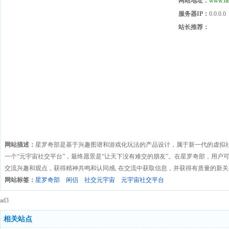
网站地址：
www.he
服务器IP：
0.0.0.0
站长推荐：
网站描述：
星罗奇部是基于兴趣图谱和游戏化玩法的产品设计，属于新一代的虚拟社交
一个“元宇宙社交平台”，最终愿景是“让天下没有难交的朋友”。在星罗奇部，用户
交流兴趣和观点，获得精神共鸣和认同感, 在交流中获取信息，并获得有质量的新关
网站标签：
星罗奇部
闲侣
社交元宇宙
元宇宙社交平台
ad3
相关站点