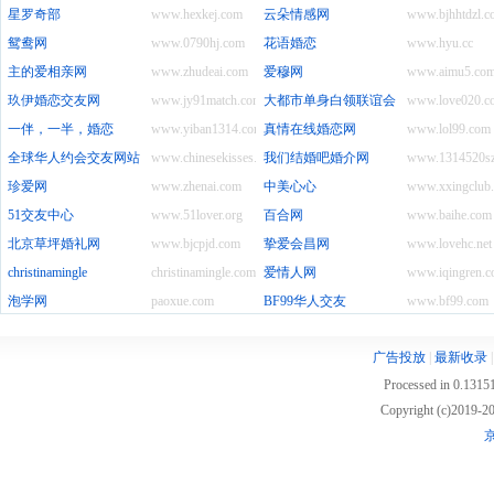
星罗奇部
www.hexkej.com
云朵情感网
www.bjhhtdzl.c
鸳鸯网
www.0790hj.com
花语婚恋
www.hyu.cc
主的爱相亲网
www.zhudeai.com
爱穆网
www.aimu5.co
玖伊婚恋交友网
www.jy91match.com
大都市单身白领联谊会
www.love020.c
一伴，一半，婚恋
www.yiban1314.com
真情在线婚恋网
www.lol99.com
全球华人约会交友网站
www.chinesekisses.com
我们结婚吧婚介网
www.1314520s
珍爱网
www.zhenai.com
中美心心
www.xxingclub
51交友中心
www.51lover.org
百合网
www.baihe.com
北京草坪婚礼网
www.bjcpjd.com
挚爱会昌网
www.lovehc.net
christinamingle
christinamingle.com
爱情人网
www.iqingren.
泡学网
paoxue.com
BF99华人交友
www.bf99.com
广告投放
|
最新收录
Processed in 0.13151
Copyright (c)2019
京