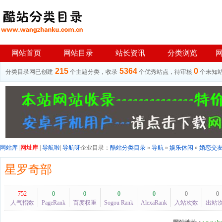
网站首页
网站目录
站长资讯
分类浏览
215
5364
0
分类目录网已创建
个主题分类，收录
个优秀站点，待审核
个未知
网站库
|
网址库
|
导航啦
|
导航呀
企业目录：
酷站分类目录
»
导航
»
娱乐休闲
»
婚恋交
星罗奇部
752
0
0
0
0
0
0
人气指数
PageRank
百度权重
Sogou Rank
AlexaRank
入站次数
出站