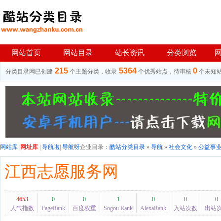
网站首页
网站目录
站长资讯
分类浏览
215
5364
0
分类目录网已创建
个主题分类，收录
个优秀站点，待审核
个未知
网站库
|
网址库
|
导航啦
|
导航呀
企业目录：
酷站分类目录
»
导航
»
社会文化
»
公益事
江西志愿服务网
4653
0
0
1
0
0
0
人气指数
PageRank
百度权重
Sogou Rank
AlexaRank
入站次数
出站