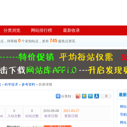
分类浏览
网站排行榜
最新收录
0
745
站点，待审核
个未知站点，发布
篇焦点资讯
航
»
科学技术
»
参考资料
» 目录详情
最新
0
分享到：
网站
0
0
2016-09-08
2021-03-17
导航
nk
入站次数
出站次数
收录日期
更新日期
网址