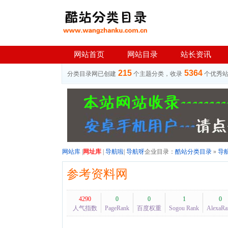
网站首页
网站目录
站长资讯
215
5364
分类目录网已创建
个主题分类，收录
个优秀
网站库
|
网址库
|
导航啦
|
导航呀
企业目录：
酷站分类目录
»
导
参考资料网
4290
0
0
1
0
人气指数
PageRank
百度权重
Sogou Rank
AlexaRa