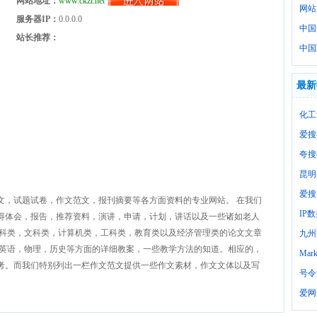
网站地址：
www.ckzl.net
网站
服务器IP：
0.0.0.0
中国
站长推荐：
中国
最新
化工
爱搜
夸搜
昆明
爱搜
文，试题试卷，作文范文，报刊摘要等各方面资料的专业网站。 在我们
IP
得体会，报告，推荐资料，演讲，申请，计划，讲话以及一些诸如老人
理科类，文科类，计算机类，工科类，教育类以及经济管理类的论文文章
九州
，英语，物理，历史等方面的详细教案，一些教学方法的知道。相应的，
Mark
考。而我们特别列出一栏作文范文提供一些作文素材，作文文体以及写
号令
爱网