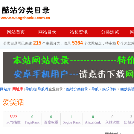
网站首页
网站目录
站长资讯
分类浏览
215
5364
0
分类目录网已创建
个主题分类，收录
个优秀站点，待审核
个未知
网站库
|
网址库
|
导航啦
|
导航呀
企业目录：
酷站分类目录
»
导航
»
娱乐休闲
»
幽默笑
爱笑话
5332
0
0
1
0
0
3
人气指数
PageRank
百度权重
Sogou Rank
AlexaRank
入站次数
出站