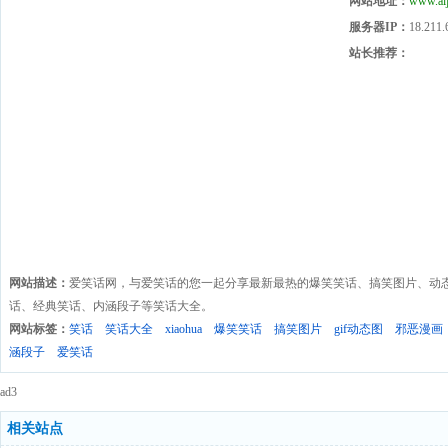
网站地址：
www.ai
服务器IP：
18.211.
站长推荐：
网站描述：
爱笑话网，与爱笑话的您一起分享最新最热的爆笑笑话、搞笑图片、动
话、经典笑话、内涵段子等笑话大全。
网站标签：
笑话
笑话大全
xiaohua
爆笑笑话
搞笑图片
gif动态图
邪恶漫画
涵段子
爱笑话
ad3
相关站点