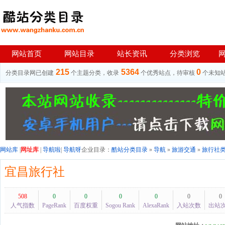
网站首页
网站目录
站长资讯
分类浏览
215
5364
0
分类目录网已创建
个主题分类，收录
个优秀站点，待审核
个未知
网站库
|
网址库
|
导航啦
|
导航呀
企业目录：
酷站分类目录
»
导航
»
旅游交通
»
旅行社
宜昌旅行社
508
0
0
0
0
0
0
人气指数
PageRank
百度权重
Sogou Rank
AlexaRank
入站次数
出站