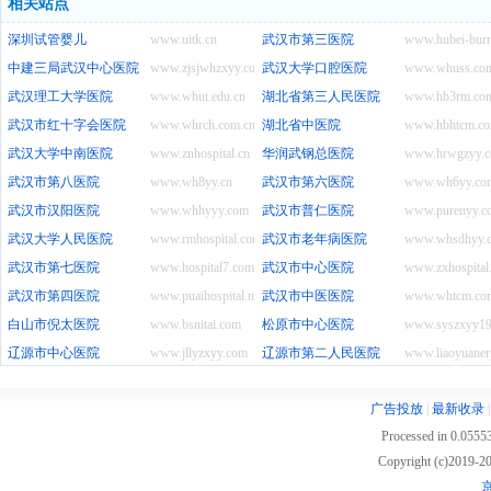
相关站点
深圳试管婴儿
www.uitk.cn
武汉市第三医院
www.hubei-burn
中建三局武汉中心医院
www.zjsjwhzxyy.com
武汉大学口腔医院
www.whuss.co
武汉理工大学医院
www.whut.edu.cn
湖北省第三人民医院
www.hb3rm.co
武汉市红十字会医院
www.whrch.com.cn
湖北省中医院
www.hbhtcm.c
武汉大学中南医院
www.znhospital.cn
华润武钢总医院
www.hrwgzyy.
武汉市第八医院
www.wh8yy.cn
武汉市第六医院
www.wh6yy.co
武汉市汉阳医院
www.whhyyy.com
武汉市普仁医院
www.purenyy.c
武汉大学人民医院
www.rmhospital.com
武汉市老年病医院
www.whsdhyy.
武汉市第七医院
www.hospital7.com
武汉市中心医院
www.zxhospital
武汉市第四医院
www.puaihospital.net
武汉市中医医院
www.whtcm.co
白山市倪太医院
www.bsnitai.com
松原市中心医院
www.syszxyy19
辽源市中心医院
www.jllyzxyy.com
辽源市第二人民医院
www.liaoyuaner
广告投放
|
最新收录
Processed in 0.05553
Copyright (c)2019
京