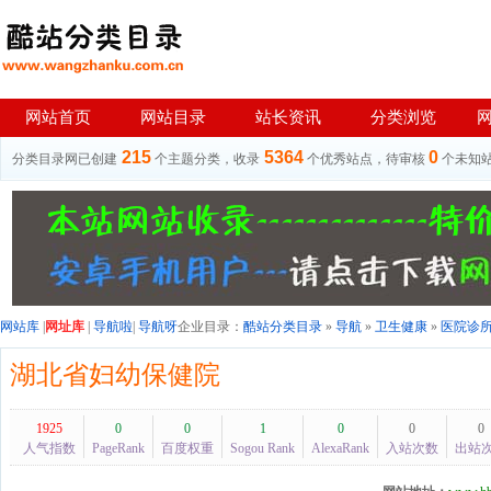
网站首页
网站目录
站长资讯
分类浏览
215
5364
0
分类目录网已创建
个主题分类，收录
个优秀站点，待审核
个未知
网站库
|
网址库
|
导航啦
|
导航呀
企业目录：
酷站分类目录
»
导航
»
卫生健康
»
医院诊
湖北省妇幼保健院
1925
0
0
1
0
0
0
人气指数
PageRank
百度权重
Sogou Rank
AlexaRank
入站次数
出站