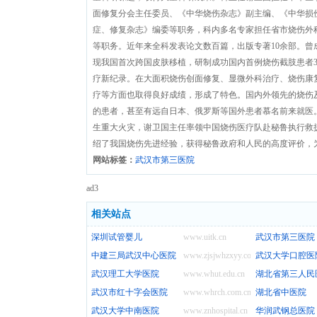
面修复分会主任委员、《中华烧伤杂志》副主编、《中华损
症、修复杂志》编委等职务，科内多名专家担任省市烧伤外
等职务。近年来全科发表论文数百篇，出版专著10余部。曾
现我国首次跨国皮肤移植，研制成功国内首例烧伤截肢患者
疗新纪录。在大面积烧伤创面修复、显微外科治疗、烧伤康
疗等方面也取得良好成绩，形成了特色。国内外领先的烧伤
的患者，甚至有远自日本、俄罗斯等国外患者慕名前来就医。
生重大火灾，谢卫国主任率领中国烧伤医疗队赴秘鲁执行救
绍了我国烧伤先进经验，获得秘鲁政府和人民的高度评价，
网站标签：
武汉市第三医院
ad3
相关站点
深圳试管婴儿
www.uitk.cn
武汉市第三医院
中建三局武汉中心医院
www.zjsjwhzxyy.com
武汉大学口腔医
武汉理工大学医院
www.whut.edu.cn
湖北省第三人民
武汉市红十字会医院
www.whrch.com.cn
湖北省中医院
武汉大学中南医院
www.znhospital.cn
华润武钢总医院