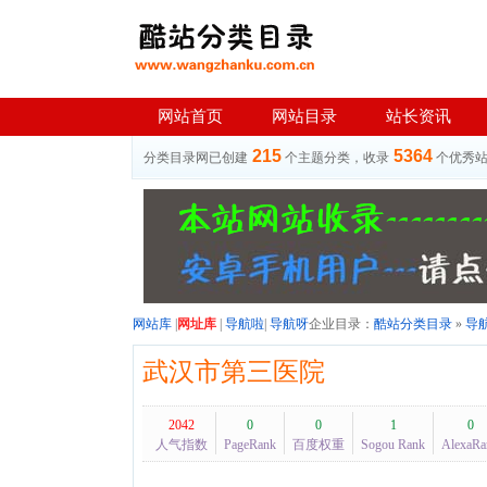
网站首页
网站目录
站长资讯
215
5364
分类目录网已创建
个主题分类，收录
个优秀
网站库
|
网址库
|
导航啦
|
导航呀
企业目录：
酷站分类目录
»
导
武汉市第三医院
2042
0
0
1
0
人气指数
PageRank
百度权重
Sogou Rank
AlexaRa