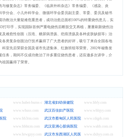
伤与修复杂志》常务编委、《临床外科杂志》常务编委、《感染、炎
科学分会、小儿外科学会、微循环学会委员副主委、常委、委员及秘书
成功救治大量疑难危重患者，成功治愈总面积100%的特重烧伤患儿，实
3D打印手，实现国际首例严重电烧伤后断肢交叉再植，屡屡刷新烧伤治
复及难愈性创面（压疮、糖尿病溃疡、疤痕溃疡及各种皮肤缺损等）治
及各类复杂创面治疗技术赢得了广大患者的好评，吸引了来自全国各地
科室先后荣获全国及省市先进集体、红旗班组等荣誉。2002年秘鲁发
援任务，期间不仅成功救治了许多重症烧伤患者，还应邀多次讲学，介
为祖国赢得了荣誉。
www.hubei-burns-center.com
湖北省妇幼保健院
www.hbfy.com
院
www.whuss.com
武汉百佳妇产医院
www.whbjyy.com
医院
www.hb3rm.com
武汉市蔡甸区人民医院
www.cdqph.com
www.hbhtcm.com
武汉亚洲心脏病医院
www.wahh.com.cn
www.hrwgzyy.com
武汉市东西湖区人民医院
www.dxhyy.com.cn