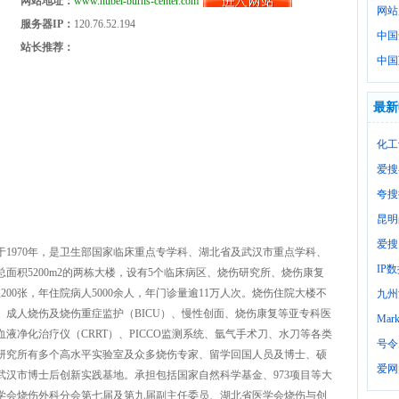
网站地址：
www.hubei-burns-center.com
网站
服务器IP：
120.76.52.194
中国
站长推荐：
中国
最新
化工
爱搜
夸搜
昆明
爱搜
1970年，是卫生部国家临床重点专学科、湖北省及武汉市重点学科、
IP
面积5200m2的两栋大楼，设有5个临床病区、烧伤研究所、烧伤康复
00张，年住院病人5000余人，年门诊量逾11万人次。烧伤住院大楼不
九州
成人烧伤及烧伤重症监护（BICU）、慢性创面、烧伤康复等亚专科医
Mark
净化治疗仪（CRRT）、PICCO监测系统、氩气手术刀、水刀等各类
号令
研究所有多个高水平实验室及众多烧伤专家、留学回国人员及博士、硕
爱网
汉市博士后创新实践基地。承担包括国家自然科学基金、973项目等大
学会烧伤外科分会第七届及第九届副主任委员、湖北省医学会烧伤与创