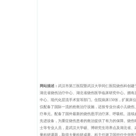
网站描述：
武汉市第三医院暨武汉大学同仁医院烧伤科创建于
湖北省烧伤治疗中心、湖北省烧伤医学临床研究中心。拥有总
中心、现代化层流手术室等部门。住院病床150张，扩展床位2
仅配备了国际一流的抢救治疗设施，还按专业分成小儿烧伤、
疗单元。配备了国外最新的烧伤悬浮治疗床、呼吸机、连续血液
先进设备，为重症烧伤患者的救治提供了有力的保障。烧伤
士等专业人员，是武汉大学硕、博研究生培养点及湖北省、武
量科研课题，取得大量科研成果。科主任谢卫国担任中华医