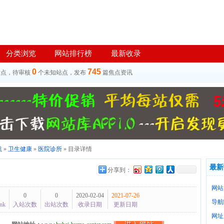
分类浏览
网站排行榜
最新收录
0
745
站点，待审核
个未知站点，发布
篇焦点资讯
航
»
卫生健康
»
医院诊所
» 目录详情
最新
分享到：
网站
0
0
2020-02-04
2021-07-26
导航
nk
入站次数
出站次数
收录日期
更新日期
网址