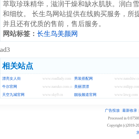
萃取珍珠精华，滋润干燥和缺水肌肤。润白
和细纹。 长生鸟网站提供在线购买服务，所
并且还有优质的售前，售后服务。
网站标签：
长生鸟美颜网
ad3
相关站点
漂亮女人街
www.roadlady.com
男装搭配网
www.nanshiw.c
牛尔官网
www.naruko.com.cn
美丽漂漂
www.milipp.co
天空九城官网
www.sky9.cn
靓妆频道官网
www.lzwg.com
广告投放
|
最新收录
Processed in 0.07508
Copyright (c)2019
京