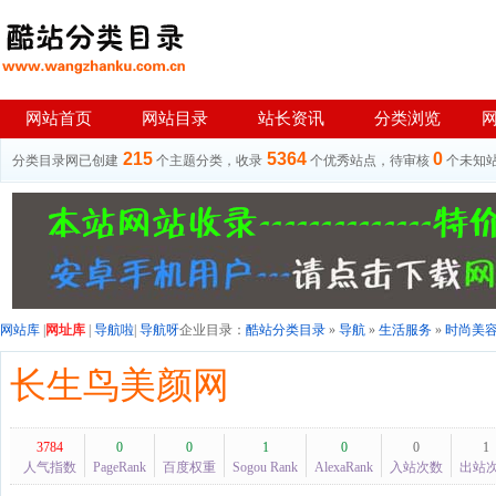
网站首页
网站目录
站长资讯
分类浏览
215
5364
0
分类目录网已创建
个主题分类，收录
个优秀站点，待审核
个未知
网站库
|
网址库
|
导航啦
|
导航呀
企业目录：
酷站分类目录
»
导航
»
生活服务
»
时尚美
长生鸟美颜网
3784
0
0
1
0
0
1
人气指数
PageRank
百度权重
Sogou Rank
AlexaRank
入站次数
出站