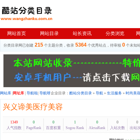
网站首页
网站目录
站长资讯
分类浏览
215
5364
0
分类目录网已创建
个主题分类，收录
个优秀站点，待审核
个未知
网站库
|
网址库
|
导航啦
|
导航呀
企业目录：
酷站分类目录
»
导航
»
生活服务
»
时尚美
兴义谛美医疗美容
1349
0
0
1
0
0
0
人气指数
PageRank
百度权重
Sogou Rank
AlexaRank
入站次数
出站