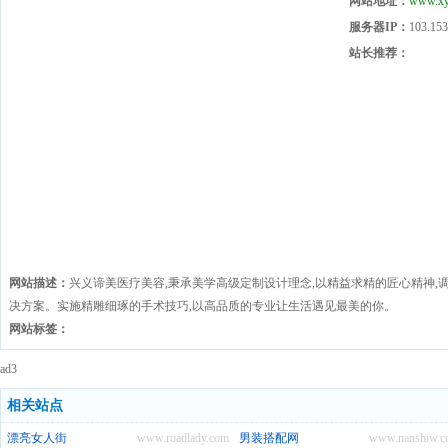
网站地址：
www.xy
服务器IP：
103.153
站长推荐：
网站描述：
兴义谛美医疗美容,秉承美学高级定制设计理念,以精益求精的匠心精神,
决方案。实施精雕细琢的手术技巧,以高品质的专业让生活遇见最美的你。
网站标签：
ad3
相关站点
漂亮女人街
www.roadlady.com
男装搭配网
www.nanshiw.c