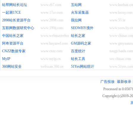
站帮网站长论坛
www.zb7.com
互站网
www.huzhan.c
一起测17CE
www.17ce.com
火车采集器
www.locoy.com
2898站长资源平台
www.2898.com
我拉网
www.55.la
互联网数据研究中心
www.199it.com
SEOWHY搜外
www.seowhy.c
中国站长之家
www.webmasterhome.cn
站长之家
www.chinaz.co
阿奇资源平台
www.hnymwl.com
GM源码之家
www.gmyuanma
CNZZ数据专家
www.cnzz.com
百度统计
tongji.baidu.com
MyIP
www.myip.cn
站长工具
seo.chinaz.com
360网站安全
webscan.360.cn
51Yes网站统计
www.51yes.co
广告投放
|
最新收录
Processed in 0.05071
Copyright (c)2019
京