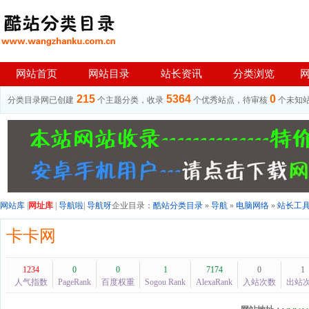
网站首页
网站目录
站长资讯
分类浏览
215
5364
0
分类目录网已创建
个主题分类，收录
个优秀站点，待审核
个未知
网站库
|
网址库
|
导航啦
|
导航呀
企业目录：
酷站分类目录
»
导航
»
电脑网络
»
站长工
卡卡网
1234
0
0
1
7174
0
1
人气指数
PageRank
百度权重
Sogou Rank
AlexaRank
入站次数
出站