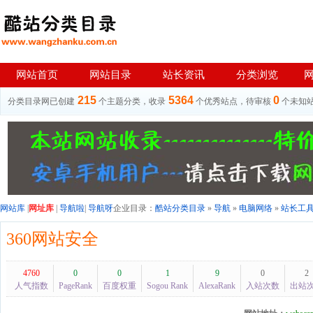
网站首页
网站目录
站长资讯
分类浏览
215
5364
0
分类目录网已创建
个主题分类，收录
个优秀站点，待审核
个未知
网站库
|
网址库
|
导航啦
|
导航呀
企业目录：
酷站分类目录
»
导航
»
电脑网络
»
站长工
360网站安全
4760
0
0
1
9
0
2
人气指数
PageRank
百度权重
Sogou Rank
AlexaRank
入站次数
出站