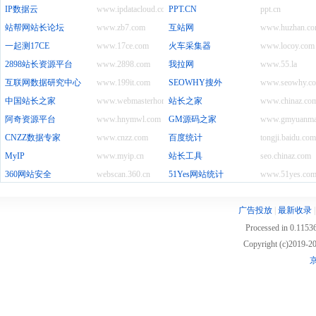
IP数据云
www.ipdatacloud.com
PPT.CN
ppt.cn
站帮网站长论坛
www.zb7.com
互站网
www.huzhan.c
一起测17CE
www.17ce.com
火车采集器
www.locoy.com
2898站长资源平台
www.2898.com
我拉网
www.55.la
互联网数据研究中心
www.199it.com
SEOWHY搜外
www.seowhy.c
中国站长之家
www.webmasterhome.cn
站长之家
www.chinaz.co
阿奇资源平台
www.hnymwl.com
GM源码之家
www.gmyuanma
CNZZ数据专家
www.cnzz.com
百度统计
tongji.baidu.com
MyIP
www.myip.cn
站长工具
seo.chinaz.com
360网站安全
webscan.360.cn
51Yes网站统计
www.51yes.co
广告投放
|
最新收录
Processed in 0.11536
Copyright (c)2019
京