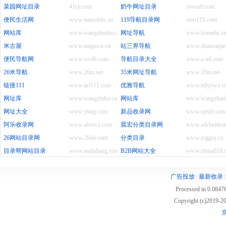
菜园网址目录
41cy.com
奶牛网址目录
cowurl.com
便民生活网
www.tiancebbs.cn
119导航目录网
start119.com
网站库
www.wangzhanku.com
网址导航
www.homehs.c
米古屋
www.miguwu.cn
站三界导航
www.zhansanjie
便民导航网
www.ws46.com
导航目录大全
www.z-ml.com
26米导航
www.26m.net
35米网址导航
www.35m.net
链接111
www.url111.com
优雅导航
www.ndyywz.c
网址库
www.wangzhiku.cn
网站库
www.wangzhank
网址大全
www.ytuig.com
新品收录网
www.xpsfz.com
阿乐收录网
www.alexwz.com
晨宏分类目录网
www.sdchenhon
26网站目录网
www.26dir.com
分类目录
www.rcggzy.cn
目录帮网站目录
www.mulubang.com
B2B网站大全
www.china618.
广告投放
|
最新收录
Processed in 0.08476
Copyright (c)2019
京