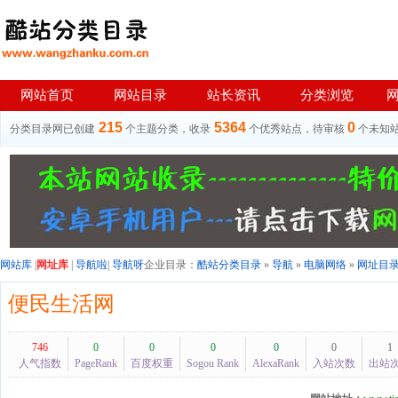
网站首页
网站目录
站长资讯
分类浏览
215
5364
0
分类目录网已创建
个主题分类，收录
个优秀站点，待审核
个未知
网站库
|
网址库
|
导航啦
|
导航呀
企业目录：
酷站分类目录
»
导航
»
电脑网络
»
网址目
便民生活网
746
0
0
0
0
0
1
人气指数
PageRank
百度权重
Sogou Rank
AlexaRank
入站次数
出站