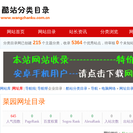
网站首页
网站目录
站长资讯
分类浏览
215
5364
0
分类目录网已创建
个主题分类，收录
个优秀站点，待审核
个未知
网站库
|
网址库
|
导航啦
|
导航呀
企业目录：
酷站分类目录
»
导航
»
电脑网络
»
网址目
菜园网址目录
645
0
0
0
0
0
0
人气指数
PageRank
百度权重
Sogou Rank
AlexaRank
入站次数
出站