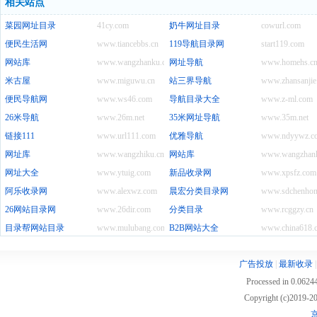
相关站点
菜园网址目录
41cy.com
奶牛网址目录
cowurl.com
便民生活网
www.tiancebbs.cn
119导航目录网
start119.com
网站库
www.wangzhanku.com
网址导航
www.homehs.c
米古屋
www.miguwu.cn
站三界导航
www.zhansanjie
便民导航网
www.ws46.com
导航目录大全
www.z-ml.com
26米导航
www.26m.net
35米网址导航
www.35m.net
链接111
www.url111.com
优雅导航
www.ndyywz.c
网址库
www.wangzhiku.cn
网站库
www.wangzhank
网址大全
www.ytuig.com
新品收录网
www.xpsfz.com
阿乐收录网
www.alexwz.com
晨宏分类目录网
www.sdchenhon
26网站目录网
www.26dir.com
分类目录
www.rcggzy.cn
目录帮网站目录
www.mulubang.com
B2B网站大全
www.china618.
广告投放
|
最新收录
Processed in 0.06244
Copyright (c)2019
京