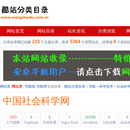
网站首页
网站目录
站长资讯
分类浏览
215
5364
0
分类目录网已创建
个主题分类，收录
个优秀站点，待审核
个未知
网站库
|
网址库
|
导航啦
|
导航呀
企业目录：
酷站分类目录
»
导航
»
科学技术
»
社会科
中国社会科学网
2333
0
0
1
222556
0
0
人气指数
PageRank
百度权重
Sogou Rank
AlexaRank
入站次数
出站