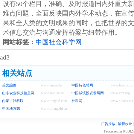
设有50个栏目，准确、及时报道国内外重大
难点问题，全面反映国内外学术动态，在宣
果和全人类的文明成果的同时，也把世界的
术信息交流与沟通发挥桥梁与纽带作用。
网站标签：
中国社会科学网
ad3
相关站点
英文編修
www.enago.tw
中国特色总网
www.tese5.com
山东农业科技信息网
www.saas.ac.cn
中国城镇投资发展网
www.ctrz.org
内蒙古社科联
www.nmgskl.com
社科网
www.sinoss.net
中国地方志
www.difangzhi.cn
广告投放
|
最新收录
Processed in 0.05827