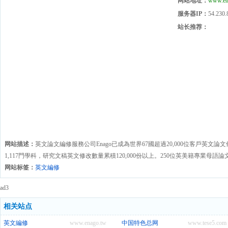
网站地址：
www.en
服务器IP：
54.230.
站长推荐：
网站描述：
英文論文編修服務公司Enago已成為世界67國超過20,000位客戶英
1,117門學科，研究文稿英文修改數量累積120,000份以上。250位英美籍專業
网站标签：
英文編修
ad3
相关站点
英文編修
www.enago.tw
中国特色总网
www.tese5.com