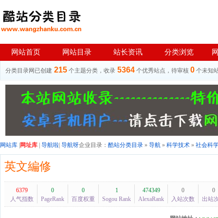
网站首页
网站目录
站长资讯
分类浏览
215
5364
0
分类目录网已创建
个主题分类，收录
个优秀站点，待审核
个未知
网站库
|
网址库
|
导航啦
|
导航呀
企业目录：
酷站分类目录
»
导航
»
科学技术
»
社会科
英文編修
6379
0
0
1
474349
0
0
人气指数
PageRank
百度权重
Sogou Rank
AlexaRank
入站次数
出站