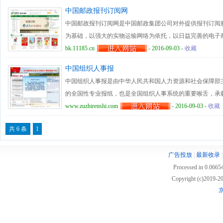
探索发现、艺术中的科学、科学微距等栏目服务于青少年的
中国邮政报刊订阅网
务于青少年的生活；以心理信箱，筑梦青春等栏目，服务于
中国邮政报刊订阅网是中国邮政集团公司对外提供报刊订阅
为基础，以强大的实物运输网络为依托，以日益完善的电子
信息，最便捷的报刊订阅和最可靠的报刊投递服务。 中国
bk.11185.cn
- 2016-09-03 -
收藏
刊、专题活动、在线阅读、海南省报刊推荐等主要栏目，报
中国组织人事报
科技、艺术传媒、人文科学、文学教育、医学保健、综合类
中国组织人事报是由中华人民共和国人力资源和社会保障部
的全国性专业报纸，也是全国组织人事系统的重要喉舌，承
提供舆论支持的使命，致力于成为传达组织人事工作重要部
www.zuzhirenshi.com
- 2016-09-03 -
收藏
重要平台，反映组织人事工作新情况新问题的重要窗口，组
共 6 条
1
人事报及时、准确宣传党和国家人事人才工作方针、政策，
国人事制度改革进程和人才资源开发热点，注重前瞻性、指
广告投放
|
最新收录
级组织人事部门、企事业单位人事工作者、人力资源管理者
Processed in 0.06654
Copyright (c)2019
京