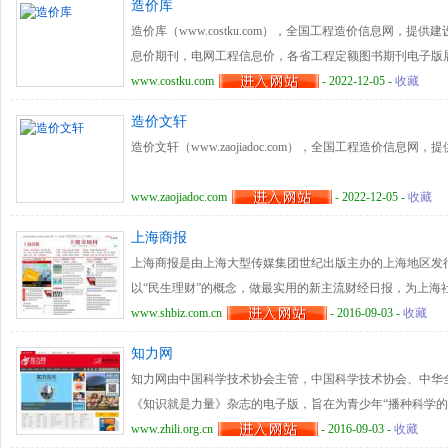
造价库
造价库（www.costku.com），全国工程造价信息网，
息价期刊，电网工程信息价，各省工程定额图书期刊电子版
www.costku.com
- 2022-12-05 -
收藏
造价文轩
造价文轩（www.zaojiadoc.com），全国工程造价信
www.zaojiadoc.com
- 2022-12-05 -
收藏
上海商报
上海商报是由上海大型传媒集团世纪出版主办的上海地区发
以“民生理财”的概念，做最实用的新主流财经日报，为上海
资阶层服务，提供及时可靠的政策动向、社情分析、投资项
www.shbiz.com.cn
- 2016-09-03 -
收藏
从生产经营的角度谈商品供应，用经济分析方法预测市场变
知力网
工商企业的决策者、管理者、经营者以及广大消费者，致力于
知力网由中国科学技术协会主管，中国科学技术协会、中华
介。
《知识就是力量》杂志的电子版，旨在为青少年“播种科学的
建知识圈，筑力量源。 知力网以特别策划、知力百科、科
www.zhili.org.cn
- 2016-09-03 -
收藏