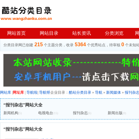
网站首页
网站目录
站长资讯
分类浏览
215
5364
0
分类目录网已创建
个主题分类，收录
个优秀站点，待审核
个未知
网站库
|
网址库
|
导航啦
|
导航呀
企业目录：
酷站分类目录
»
导航
»
新闻媒体
»
报刊杂
“报刊杂志”网站大全
新闻机构
电视电台
报刊杂志
新闻出版
(5)
(15)
(6)
(0)
“报刊杂志”网站大全