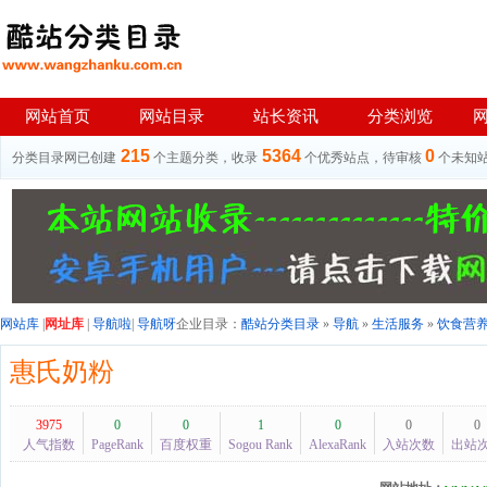
网站首页
网站目录
站长资讯
分类浏览
215
5364
0
分类目录网已创建
个主题分类，收录
个优秀站点，待审核
个未知
网站库
|
网址库
|
导航啦
|
导航呀
企业目录：
酷站分类目录
»
导航
»
生活服务
»
饮食营
惠氏奶粉
3975
0
0
1
0
0
0
人气指数
PageRank
百度权重
Sogou Rank
AlexaRank
入站次数
出站