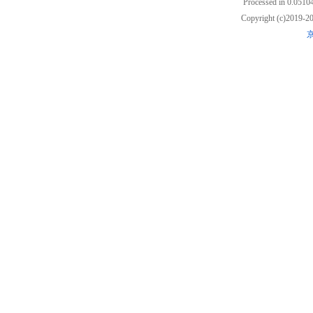
Processed in 0.05104
Copyright (c)2019
京