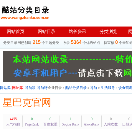
网站首页
网站目录
站长资讯
分类浏览
215
5364
0
分类目录网已创建
个主题分类，收录
个优秀站点，待审核
个未知
网站库
|
网址库
|
导航啦
|
导航呀
企业目录：
酷站分类目录
»
导航
»
生活服务
»
饮食营
星巴克官网
4455
0
0
1
0
0
0
人气指数
PageRank
百度权重
Sogou Rank
AlexaRank
入站次数
出站