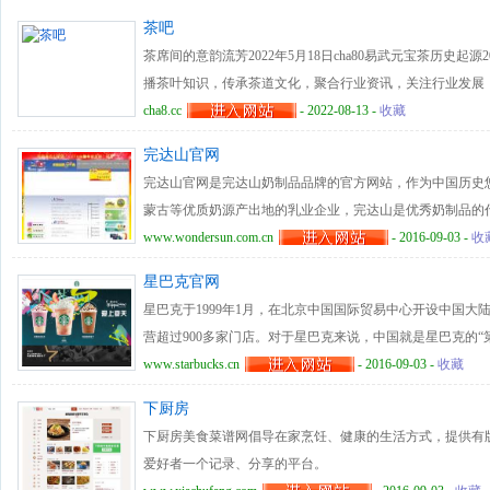
茶吧
茶席间的意韵流芳2022年5月18日cha80易武元宝茶历史起源202
播茶叶知识，传承茶道文化，聚合行业资讯，关注行业发展，
茶,红茶,黑茶,青茶,黄茶,白茶,莓茶,花草茶等茶叶综合知识。
cha8.cc
- 2022-08-13 -
收藏
完达山官网
完达山官网是完达山奶制品品牌的官方网站，作为中国历史
蒙古等优质奶源产出地的乳业企业，完达山是优秀奶制品的
公司最新动态的客户提供第一手的新闻讯息。同时，通过网
www.wondersun.com.cn
- 2016-09-03 -
收
粉，液体奶，钙片等多种产品。为中国老年人的晚年保养，
星巴克官网
奶源，保证骨骼强健，茁壮成长。
星巴克于1999年1月，在北京中国国际贸易中心开设中国大
营超过900多家门店。对于星巴克来说，中国就是星巴克的“
国的星巴克全球第二大市场、到2015年在中国大陆运营1,5
www.starbucks.cn
- 2016-09-03 -
收藏
发展。 星巴克不仅是一家“咖啡”公司，更是一家“人”的公
下厨房
员工被称作“伙伴”。因为他们除了拥有保险、医疗等方 面的
下厨房美食菜谱网倡导在家烹饪、健康的生活方式，提供有
正成为公司的一员。星巴克为伙伴提供实现梦想的平台，也
爱好者一个记录、分享的平台。
献。除了完善的福利体系之外，星巴克还十分重视对伙伴进