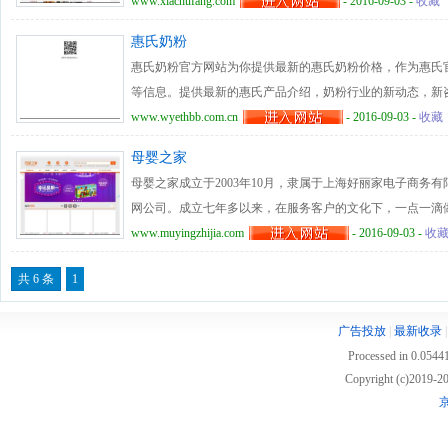
www.xiachufang.com
- 2016-09-03 -
收藏
惠氏奶粉
惠氏奶粉官方网站为你提供最新的惠氏奶粉价格，作为惠氏
等信息。提供最新的惠氏产品介绍，奶粉行业的新动态，新
www.wyethbb.com.cn
- 2016-09-03 -
收藏
母婴之家
母婴之家成立于2003年10月，隶属于上海好丽家电子商务
网公司。成立七年多以来，在服务客户的文化下，一点一滴
但是我们始终将宝宝过得更好作为企业的服务宗旨，最终赢
www.muyingzhijia.com
- 2016-09-03 -
收
店，逐渐成长到现在通过互联网、电话呼叫中心（callcen
共 6 条
1
的各种需求。
广告投放
|
最新收录
Processed in 0.05441
Copyright (c)2019
京