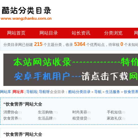
网站首页
网站目录
站长资讯
分类浏览
215
5364
0
分类目录网已创建
个主题分类，收录
个优秀站点，待审核
个未知
网站库
|
网址库
|
导航啦
|
导航呀
企业目录：
酷站分类目录
»
导航
»
生活服务
»
饮食营
“饮食营养”网站大全
消费协会
生活购物
时尚美容
手机短信
(1)
(71)
(8)
(0)
饮食营养
生活品牌
租赁借贷
家政礼仪
(6)
(0)
(0)
(5)
“饮食营养”网站大全